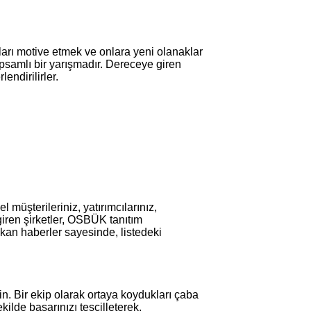
ları motive etmek ve onlara yeni olanaklar
samlı bir yarışmadır. Dereceye giren
lendirilirler.
üşterileriniz, yatırımcılarınız,
giren şirketler, OSBÜK tanıtım
ıkan haberler sayesinde, listedeki
in. Bir ekip olarak ortaya koydukları çaba
kilde başarınızı tescilleterek,