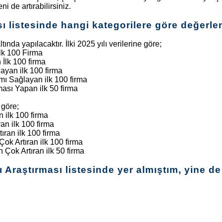
i de artırabilirsiniz.
sı listesinde hangi kategorilere göre değerl
ında yapılacaktır. İlki 2025 yılı verilerine göre;
lk 100 Firma
İlk 100 firma
ayan ilk 100 firma
mı Sağlayan ilk 100 firma
sı Yapan ilk 50 firma
 göre;
n ilk 100 firma
an ilk 100 firma
ıran ilk 100 firma
ok Artıran ilk 100 firma
Çok Artıran ilk 50 firma
 Araştırması listesinde yer almıştım, yine d