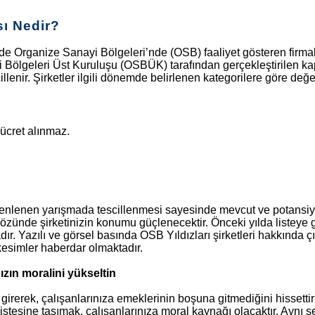
sı Nedir?
zde Organize Sanayi Bölgeleri’nde (OSB) faaliyet gösteren firma
Bölgeleri Üst Kuruluşu (OSBÜK) tarafından gerçekleştirilen kap
cillenir. Şirketler ilgili dönemde belirlenen kategorilere göre değer
ücret alınmaz.
lenen yarışmada tescillenmesi sayesinde mevcut ve potansiyel m
 gözünde şirketinizin konumu güçlenecektir. Önceki yılda listeye 
ır. Yazılı ve görsel basında OSB Yıldızları şirketleri hakkında ç
m kesimler haberdar olmaktadır.
nızın moralini yükseltin
 girerek, çalışanlarınıza emeklerinin boşuna gitmediğini hissettir
listesine taşımak, çalışanlarınıza moral kaynağı olacaktır. Aynı şe