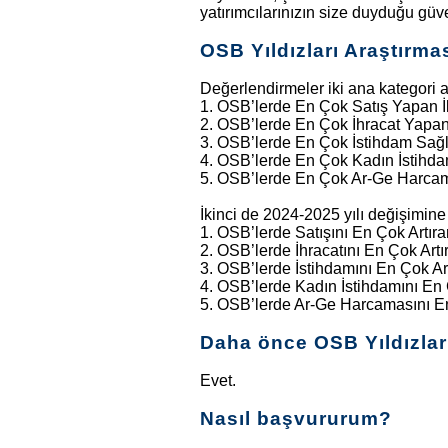
yatırımcılarınızın size duyduğu güven
OSB Yıldızları Araştırma
Değerlendirmeler iki ana kategori alt
1. OSB’lerde En Çok Satış Yapan İ
2. OSB’lerde En Çok İhracat Yapan 
3. OSB’lerde En Çok İstihdam Sağl
4. OSB’lerde En Çok Kadın İstihda
5. OSB’lerde En Çok Ar-Ge Harcama
İkinci de 2024-2025 yılı değişimine
1. OSB’lerde Satışını En Çok Artıra
2. OSB’lerde İhracatını En Çok Artır
3. OSB’lerde İstihdamını En Çok Art
4. OSB’lerde Kadın İstihdamını En Ç
5. OSB’lerde Ar-Ge Harcamasını En 
Daha önce OSB Yıldızları
Evet.
Nasıl başvururum?